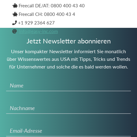
Freecall DE/AT: 0800 400 43 40

Freecall CH: 0800 400 43 4

+1 929 2364 627

info@easy-inc.com

Jetzt Newsletter abonnieren
Unser kompakter Newsletter informiert Sie monatlich
über Wissenswertes aus USA mit Tipps, Tricks und Trends
für Unternehmer und solche die es bald werden wollen.