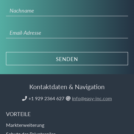
Kontaktdaten & Navigation
+1 929 2364 627
i
nfo@easy-inc.com


VORTEILE
Markterweiterung
Schutz der Privatsspäre