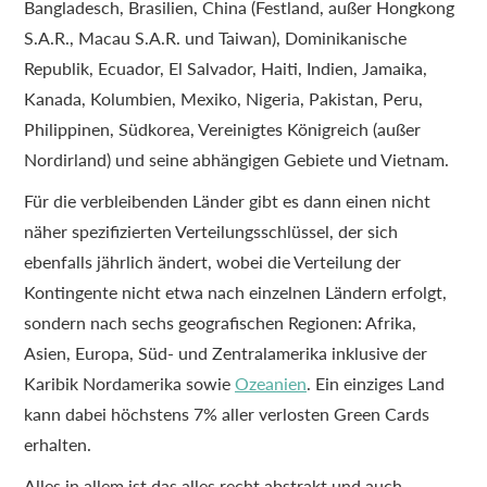
Bangladesch, Brasilien, China (Festland, außer Hongkong
S.A.R., Macau S.A.R. und Taiwan), Dominikanische
Republik, Ecuador, El Salvador, Haiti, Indien, Jamaika,
Kanada, Kolumbien, Mexiko, Nigeria, Pakistan, Peru,
Philippinen, Südkorea, Vereinigtes Königreich (außer
Nordirland) und seine abhängigen Gebiete und Vietnam.
Für die verbleibenden Länder gibt es dann einen nicht
näher spezifizierten Verteilungsschlüssel, der sich
ebenfalls jährlich ändert, wobei die Verteilung der
Kontingente nicht etwa nach einzelnen Ländern erfolgt,
sondern nach sechs geografischen Regionen: Afrika,
Asien, Europa, Süd- und Zentralamerika inklusive der
Karibik Nordamerika sowie
Ozeanien
. Ein einziges Land
kann dabei höchstens 7% aller verlosten Green Cards
erhalten.
Alles in allem ist das alles recht abstrakt und auch