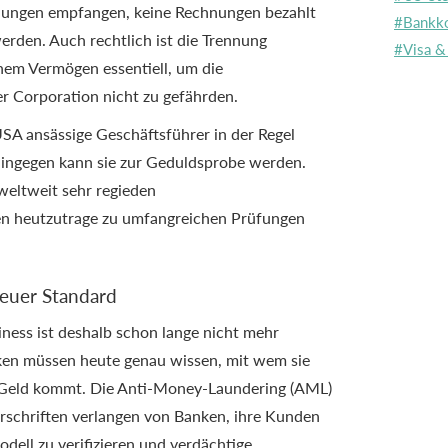
lungen empfangen, keine Rechnungen bezahlt
#Bankk
rden. Auch rechtlich ist die Trennung
#Visa &
hem Vermögen essentiell, um die
 Corporation nicht zu gefährden.
USA ansässige Geschäftsführer in der Regel
hingegen kann sie zur Geduldsprobe werden.
weltweit sehr regieden
en heutzutrage zu umfangreichen Prüfungen
neuer Standard
ess ist deshalb schon lange nicht mehr
ken müssen heute genau wissen, mit wem sie
Geld kommt. Die Anti-Money-Laundering (AML)
schriften verlangen von Banken, ihre Kunden
odell zu verifizieren und verdächtige