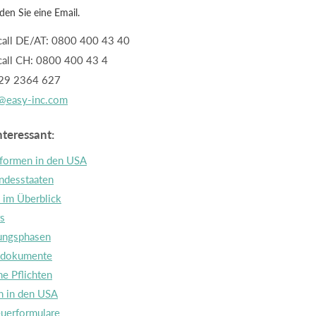
den Sie eine Email.
call DE/AT: 0800 400 43 40
call CH: 0800 400 43 4
29 2364 627
@easy-inc.com
teressant:
formen in den USA
desstaaten
 im Überblick
rs
ungsphasen
ndokumente
he Pflichten
n in den USA
uerformulare