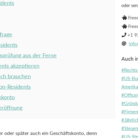
idents
oder sen
Free

Free

frage
+1 9

info
sidents

sprüfung aus der Ferne
Auch in
nts akzeptieren
#Rechts
ich brauchen
#US-Bun
on-Residents
Amerika
#Office
kkonto
#Gründ
eröffnung
#Firme
#Jährlic
#Steuer
er oder später auch ein Geschäftskonto, denn
#US-Ste