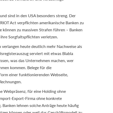
 und sind in den USA besonders streng. Der
RIOT Act verpflichten amerikanische Banken zu
e können zu massiven Strafen führen – Banken
ihre Sorgfaltspflichten verletzen.
 verlangen heute deutlich mehr Nachweise als
lsregisterauszug serviert mit etwas Blabla
 wissen, was das Unternehmen machen, wer
ahmen kommen. Belege für die
n Form einer funktionierenden Webseite,
 Rechnungen.
e Webpräsenz, für eine Holding ohne
 Import-Export-Firma ohne konkrete
g. Banken lehnen solche Anträge heute häufig
chätzen können oder weil das Geschäftsmodell zu