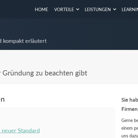
HOME
VORTEILE
LEISTUNGEN
LEARNI
d kompakt erläutert
r Gründung zu beachten gibt
en
Sie ha
Firmen
Gerne be
einem pe
s neuer Standard
uns dazu