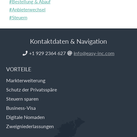
#Bestellung & Abauf
#Anbieterwechsel
#Steuern
Kontaktdaten & Navigation
+1 929 2364 627
i
nfo@easy-inc.com


VORTEILE
Markterweiterung
Schutz der Privatsspäre
Steuern sparen
Business-Visa
Digitale Nomaden
Zweigniederlassungen