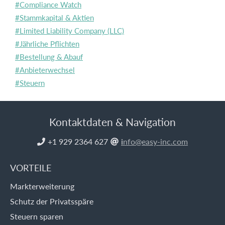
#Compliance Watch
#Stammkapital & Aktien
#Limited Liability Company (LLC)
#Jährliche Pflichten
#Bestellung & Abauf
#Anbieterwechsel
#Steuern
Kontaktdaten & Navigation
+1 929 2364 627
i
nfo@easy-inc.com


VORTEILE
Markterweiterung
Schutz der Privatsspäre
Steuern sparen