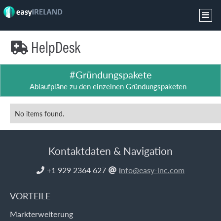
HelpDesk

#Gründungspakete
Ablaufpläne zu den einzelnen Gründungspaketen
No items found.
Kontaktdaten & Navigation
+1 929 2364 627
i
nfo@easy-inc.com


VORTEILE
Markterweiterung